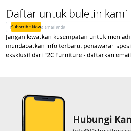
Daftar untuk buletin kami
Subscribe Now
Jangan lewatkan kesempatan untuk menjadi
mendapatkan info terbaru, penawaran spesial
eksklusif dari F2C Furniture - daftarkan emai
Hubungi Ka
info@f2cfurniture.c