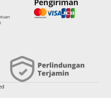
Pengiriman
ntuan
i
ed