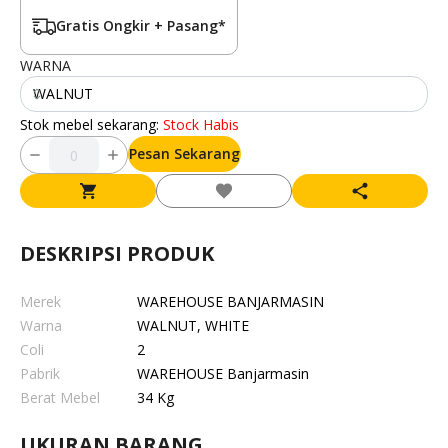
WARNA
WALNUT
Stok mebel sekarang:
Stock Habis
Pesan Sekarang
DESKRIPSI PRODUK
Merek
WAREHOUSE BANJARMASIN
Warna
WALNUT, WHITE
Coli
2
Pabrik
WAREHOUSE Banjarmasin
Berat Mebel
34 Kg
UKURAN BARANG
Ukuran Barang
0.00 cm X 0.00 cm X 0.00 cm