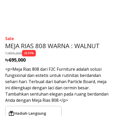
Total Pembelian Mebel Ini
0 mebel terjual
Sale
MEJA RIAS 808 WARNA : WALNUT
895,000
Rp
22.35
%
695,000
Rp
Meja Rias 808 dari F2C Furniture adalah solusi fungsional dan
estetis untuk rutinitas berdandan sehari-hari. Terbuat dari
bahan Particle Board, meja ini dilengkapi dengan laci dan
cermin besar. Tambahkan sentuhan elegan pada ruang
berdandan Anda dengan Meja Rias 808.
Hadiah Langsung
Gratis Ongkir + Pasang*