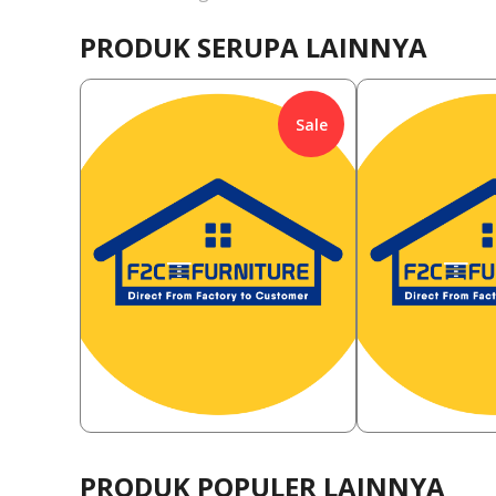
PRODUK SERUPA LAINNYA
Sale
1,668,000
385,000
Rp
11.99
%
Rp
76.10
1,468,000
92,000
Rp
Rp
PRODUK POPULER LAINNYA