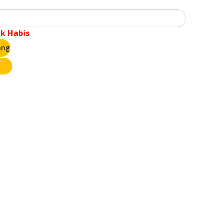
ck Habis
ang