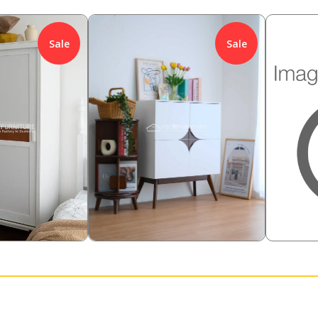
Sale
Sale
1,058,000
428,00
%
Rp
18.90
%
Rp
0
858,000
228
Rp
Rp