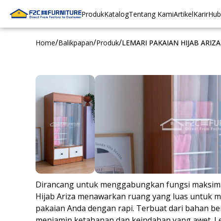
Produk
Katalog
Tentang Kami
Artikel
Karir
Hub
/
/
/
Home
Balikpapan
Produk
LEMARI PAKAIAN HIJAB ARIZA
Dirancang untuk menggabungkan fungsi maksimal
Hijab Ariza menawarkan ruang yang luas untuk m
pakaian Anda dengan rapi. Terbuat dari bahan berk
menjamin ketahanan dan keindahan yang awet. Lem