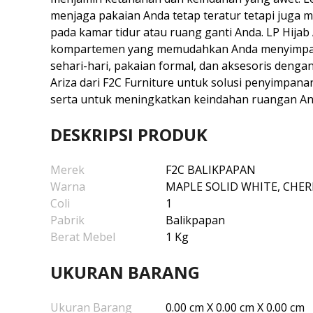
menjaga pakaian Anda tetap teratur tetapi juga m
pada kamar tidur atau ruang ganti Anda. LP Hijab
kompartemen yang memudahkan Anda menyimpa
sehari-hari, pakaian formal, dan aksesoris dengan
Ariza dari F2C Furniture untuk solusi penyimpana
serta untuk meningkatkan keindahan ruangan An
DESKRIPSI PRODUK
Merek
F2C BALIKPAPAN
Warna
MAPLE SOLID WHITE, CHER
Coli
1
Pabrik
Balikpapan
Berat Mebel
1 Kg
UKURAN BARANG
Ukuran Barang
0.00 cm X 0.00 cm X 0.00 cm