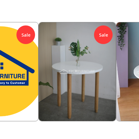
Sale
Sale
1,398,000
528,00
%
Rp
14.31
%
Rp
1,198,000
328
Rp
Rp