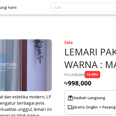
ungi Kami
Sale
LEMARI PAK
WARNA : M
1,198,000
Rp
16.69
%
998,000
Rp
 dan estetika modern, LP
Hadiah Langsung
engatur berbagai jenis
Gratis Ongkir + Pasang
ualitas unggul, lemari ini
ari ini tidak hanya