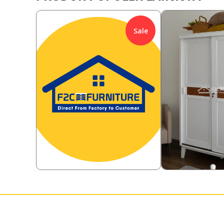
Sale
385,000
2,778,000
Rp
76.10
%
Rp
7.20
92,000
2,578,00
Rp
Rp