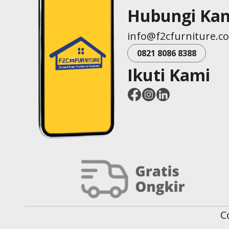
Hubungi Ka
info@f2cfurniture.c
0821 8086 8388
Ikuti Kami
C