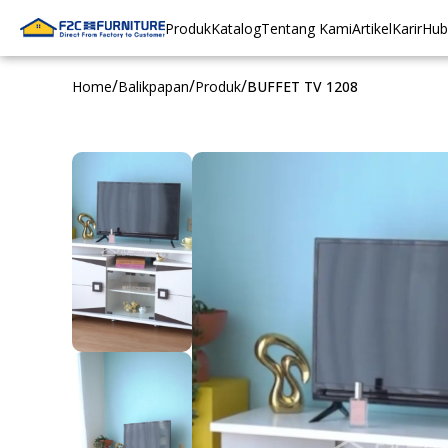
Produk
Katalog
Tentang Kami
Artikel
Karir
Hub
/
/
/
Home
Balikpapan
Produk
BUFFET TV 1208