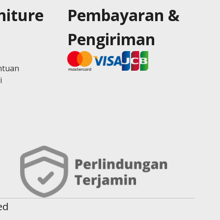
niture
Pembayaran &
Pengiriman
ntuan
i
ed