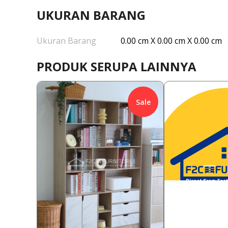
UKURAN BARANG
Ukuran Barang
0.00 cm X 0.00 cm X 0.00 cm
PRODUK SERUPA LAINNYA
Sale
1,058,000
1,588,000
Rp
18.90
%
Rp
10.1