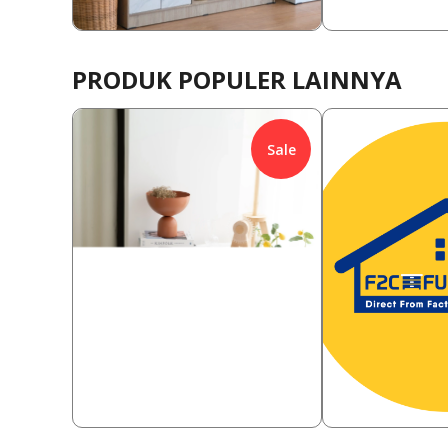
858,000
1,388,00
Rp
Rp
PRODUK POPULER LAINNYA
Sale
658,000
650,000
Rp
30.40
%
Rp
30.77
458,000
450,000
Rp
Rp