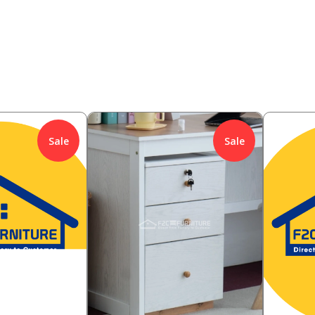
Sale
Sale
1,008,000
385,00
0
%
Rp
19.84
%
Rp