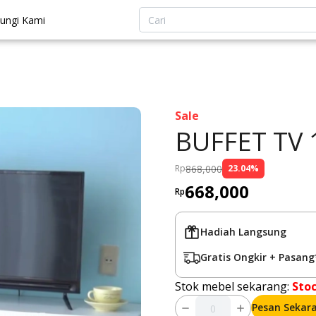
ungi Kami
Sale
BUFFET TV 
868,000
Rp
23.04
%
668,000
Rp
Hadiah Langsung
Gratis Ongkir + Pasang
Stok mebel sekarang:
Sto
Pesan Sekar