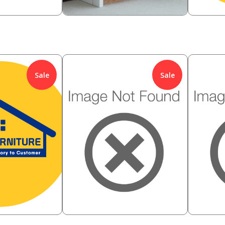
0
808,000
92,
Rp
Rp
Sale
Sale
668,000
718,00
%
Rp
29.94
%
Rp
468,000
518
Rp
Rp