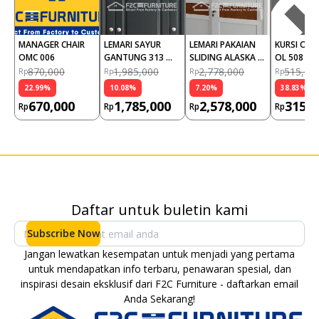
MANAGER CHAIR 
LEMARI SAYUR 
LEMARI PAKAIAN 
KURSI OLY
OMC 006
GANTUNG 313 
SLIDING ALASKA 
OL 508 R-
POLOS EXPRESSO
WALLPAPER 2 
870,000
1,985,000
2,778,000
515,00
Rp
Rp
Rp
Rp
PINTU
22.99
%
10.08
%
7.20
%
38.83
%
670,000
1,785,000
2,578,000
315,0
Rp
Rp
Rp
Rp
Daftar untuk buletin kami
Subscribe Now
Jangan lewatkan kesempatan untuk menjadi yang pertama
untuk mendapatkan info terbaru, penawaran spesial, dan
inspirasi desain eksklusif dari F2C Furniture - daftarkan email
Anda Sekarang!