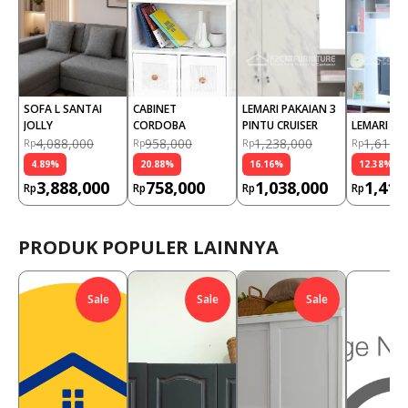
SOFA L SANTAI 
CABINET 
LEMARI PAKAIAN 3 
JOLLY
CORDOBA
PINTU CRUISER
LEMARI HI
4,088,000
958,000
1,238,000
1,615,
Rp
Rp
Rp
Rp
4.89
%
20.88
%
16.16
%
12.38
%
3,888,000
758,000
1,038,000
1,415
Rp
Rp
Rp
Rp
PRODUK POPULER LAINNYA
Sale
Sale
Sale