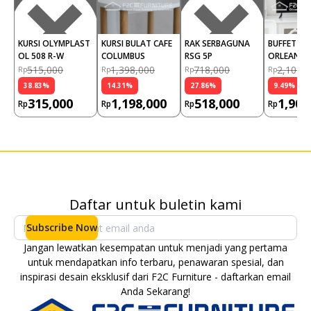
KURSI OLYMPLAST 
KURSI BULAT CAFE 
RAK SERBAGUNA 
BUFFET TV
OL 508 R-W
COLUMBUS
RSG 5P
ORLEANS
515,000
1,398,000
718,000
2,108,
Rp
Rp
Rp
Rp
38.83
%
14.31
%
27.86
%
9.49
%
315,000
1,198,000
518,000
1,908
Rp
Rp
Rp
Rp
Daftar untuk buletin kami
Subscribe Now
Jangan lewatkan kesempatan untuk menjadi yang pertama
untuk mendapatkan info terbaru, penawaran spesial, dan
inspirasi desain eksklusif dari F2C Furniture - daftarkan email
Anda Sekarang!