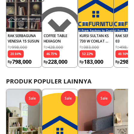
RAK SERBAGUNA 
COFFEE TABLE 
KURSI SULTAN KS 
RAK SERBA
VENESIA 15 SUSUN
HEXAGON
730 W COKLAT 
03
MUDA NAPOLLY
998,000
428,000
383,000
498,00
Rp
Rp
Rp
Rp
20.04
%
46.73
%
52.22
%
40.16
%
798,000
228,000
183,000
298,0
Rp
Rp
Rp
Rp
PRODUK POPULER LAINNYA
Sale
Sale
Sale