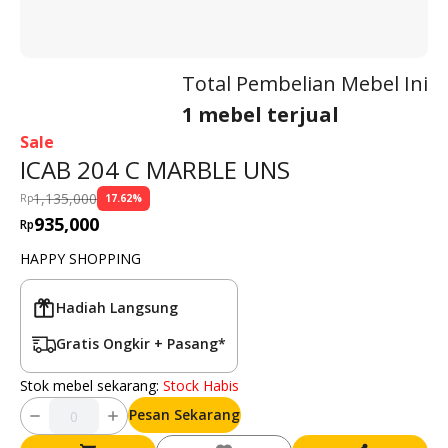
Total Pembelian Mebel Ini
1 mebel terjual
Sale
ICAB 204 C MARBLE UNS
1,135,000
Rp
17.62
%
935,000
Rp
HAPPY SHOPPING
Hadiah Langsung
Gratis Ongkir + Pasang*
Stok mebel sekarang:
Stock Habis
Pesan Sekarang