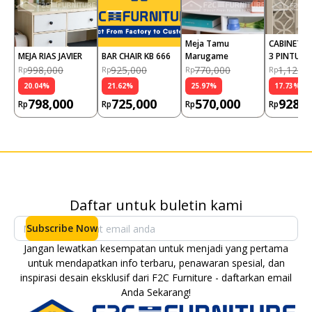
Meja Tamu 
CABINET V
MEJA RIAS JAVIER
BAR CHAIR KB 666
Marugame
3 PINTU
998,000
925,000
770,000
1,128,
Rp
Rp
Rp
Rp
20.04
%
21.62
%
25.97
%
17.73
%
798,000
725,000
570,000
928,0
Rp
Rp
Rp
Rp
Daftar untuk buletin kami
Subscribe Now
Jangan lewatkan kesempatan untuk menjadi yang pertama
untuk mendapatkan info terbaru, penawaran spesial, dan
inspirasi desain eksklusif dari F2C Furniture - daftarkan email
Anda Sekarang!