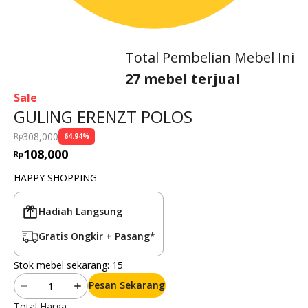
Total Pembelian Mebel Ini
27 mebel terjual
Sale
GULING ERENZT POLOS
308,000
Rp
64.94
%
108,000
Rp
HAPPY SHOPPING
Hadiah Langsung
Gratis Ongkir + Pasang*
Stok mebel sekarang:
15
Pesan Sekarang
Total Harga