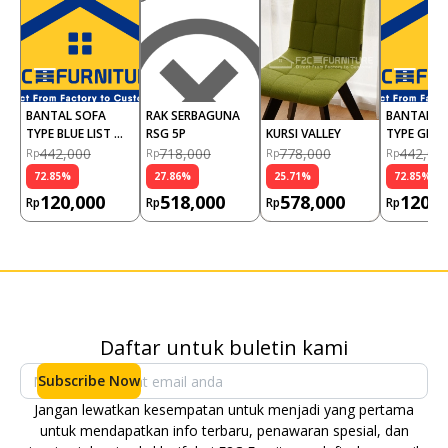
BANTAL SOFA 
RAK SERBAGUNA 
BANTAL SO
TYPE BLUE LIST 
RSG 5P
KURSI VALLEY
TYPE GREEN
GOLD (PCS)
GOLD (PCS
442,000
718,000
778,000
442,00
Rp
Rp
Rp
Rp
72.85
%
27.86
%
25.71
%
72.85
%
120,000
518,000
578,000
120,0
Rp
Rp
Rp
Rp
Daftar untuk buletin kami
Subscribe Now
Jangan lewatkan kesempatan untuk menjadi yang pertama
untuk mendapatkan info terbaru, penawaran spesial, dan