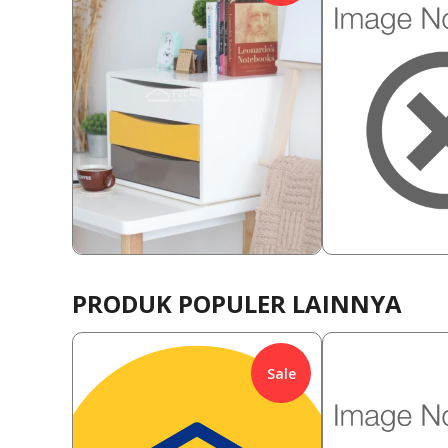
938,000
1,510,000
Rp
21.32
%
Rp
13.2
738,000
1,310,00
Rp
Rp
PRODUK POPULER LAINNYA
Sale