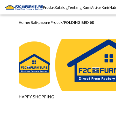
Produk
Katalog
Tentang Kami
Artikel
Karir
Hub
/
/
/
Home
Balikpapan
Produk
FOLDING BED 68
HAPPY SHOPPING