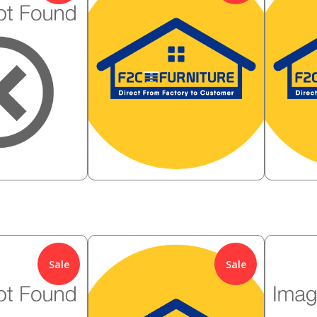
1,950,000
1,868,
5
%
Rp
10.26
%
Rp
0
1,750,000
1,6
Rp
Rp
Sale
Sale