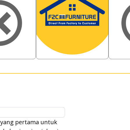
1,078,000
899,00
%
Rp
18.55
%
Rp
0
878,000
699
Rp
Rp
 yang pertama untuk