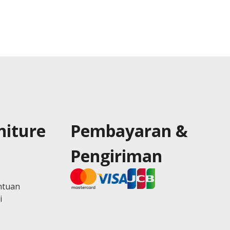
niture
Pembayaran &
Pengiriman
ntuan
i