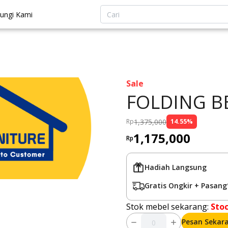
ungi Kami
Sale
FOLDING B
1,375,000
Rp
14.55
%
1,175,000
Rp
Hadiah Langsung
Gratis Ongkir + Pasang
Stok mebel sekarang:
Sto
Pesan Sekar