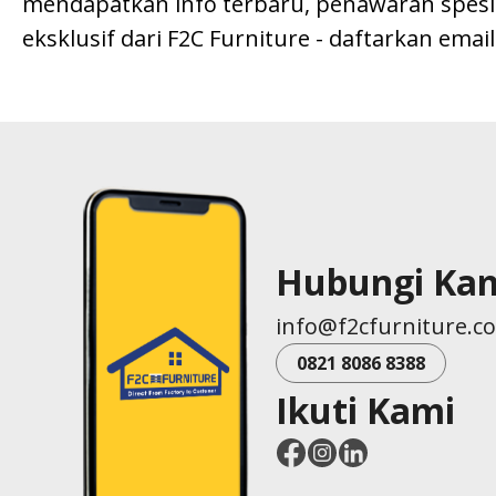
mendapatkan info terbaru, penawaran spesial
eksklusif dari F2C Furniture - daftarkan emai
Hubungi Ka
info@f2cfurniture.c
0821 8086 8388
Ikuti Kami