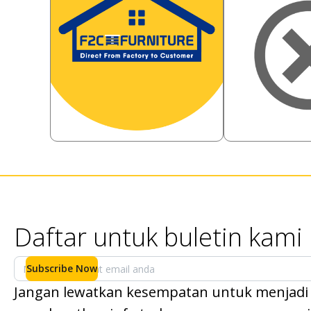
383,000
3,258,000
Rp
52.22
%
Rp
6.14
183,000
3,058,00
Rp
Rp
Daftar untuk buletin kami
Subscribe Now
Jangan lewatkan kesempatan untuk menjadi