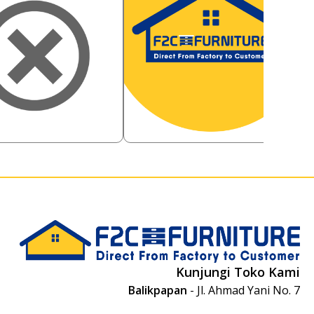
0
385,000
22.25
%
Rp
76.10
%
R
,000
92,000
Rp
R
Kunjungi Toko Kami
Balikpapan
- Jl. Ahmad Yani No. 7