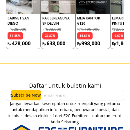
CABINET SAN 
RAK SERBAGUNA 
MEJA KANTOR 
LEMARI PAK
DIEGO
8P DELVIN
6120
PINTU BR
628,000
838,000
1,198,000
2,068,
Rp
Rp
Rp
Rp
31.85
%
23.87
%
16.69
%
9.67
%
428,000
638,000
998,000
1,868
Rp
Rp
Rp
Rp
Daftar untuk buletin kami
Subscribe Now
Jangan lewatkan kesempatan untuk menjadi yang pertama
untuk mendapatkan info terbaru, penawaran spesial, dan
inspirasi desain eksklusif dari F2C Furniture - daftarkan email
Anda Sekarang!