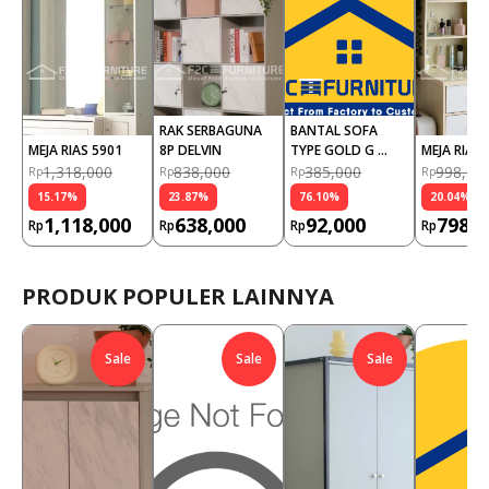
RAK SERBAGUNA 
BANTAL SOFA 
MEJA RIAS 5901
8P DELVIN
TYPE GOLD G 
MEJA RIAS 
(PCS)
1,318,000
838,000
385,000
998,00
Rp
Rp
Rp
Rp
15.17
%
23.87
%
76.10
%
20.04
%
1,118,000
638,000
92,000
798,0
Rp
Rp
Rp
Rp
PRODUK POPULER LAINNYA
Sale
Sale
Sale