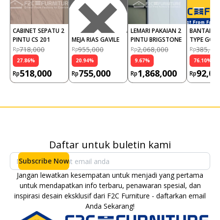
CABINET SEPATU 2 
LEMARI PAKAIAN 2 
BANTAL SO
PINTU CS 201
MEJA RIAS GAVILE
PINTU BRIGSTONE
TYPE GOLD
(PCS)
718,000
955,000
2,068,000
385,00
Rp
Rp
Rp
Rp
27.86
%
20.94
%
9.67
%
76.10
%
518,000
755,000
1,868,000
92,00
Rp
Rp
Rp
Rp
Daftar untuk buletin kami
Subscribe Now
Jangan lewatkan kesempatan untuk menjadi yang pertama
untuk mendapatkan info terbaru, penawaran spesial, dan
inspirasi desain eksklusif dari F2C Furniture - daftarkan email
Anda Sekarang!