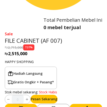
Total Pembelian Mebel Ini
0 mebel terjual
Sale
FILE CABINET (AF 007)
2,715,000
Rp
7.37
%
2,515,000
Rp
HAPPY SHOPPING
Hadiah Langsung
Gratis Ongkir + Pasang*
Stok mebel sekarang:
Stock Habis
Pesan Sekarang