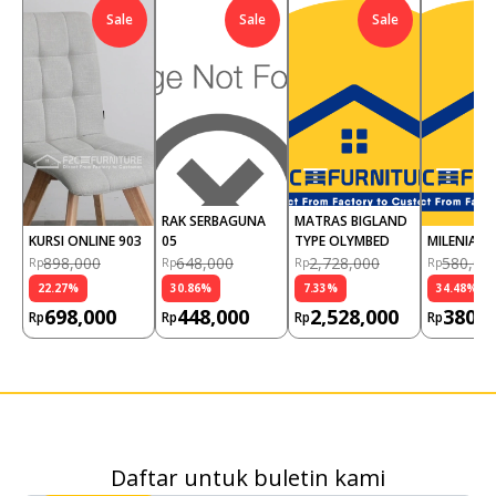
Sale
Sale
Sale
RAK SERBAGUNA 
MATRAS BIGLAND 
KURSI ONLINE 903
05
TYPE OLYMBED
MILENIAL 
898,000
648,000
2,728,000
580,00
Rp
Rp
Rp
Rp
22.27
%
30.86
%
7.33
%
34.48
%
698,000
448,000
2,528,000
380,0
Rp
Rp
Rp
Rp
Daftar untuk buletin kami