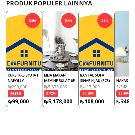
PRODUK POPULER LAINNYA
Sale
Sale
Sale
KURSI KRS 3Y3 JATI 
MEJA MAKAN 
BANTAL SOFA 
NAPOLLY
JASMINE BULAT 6P
SINAR HIJAU (PCS)
NAKAS AX
299,000
5,378,000
417,000
548,00
Rp
Rp
Rp
Rp
66.89
%
3.72
%
74.10
%
36.50
%
99,000
5,178,000
108,000
348,0
Rp
Rp
Rp
Rp