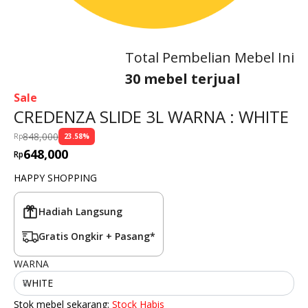
Total Pembelian Mebel Ini
30 mebel terjual
Sale
CREDENZA SLIDE 3L WARNA : WHITE
848,000
Rp
23.58
%
648,000
Rp
HAPPY SHOPPING
Hadiah Langsung
Gratis Ongkir + Pasang*
WARNA
WHITE
Stok mebel sekarang:
Stock Habis