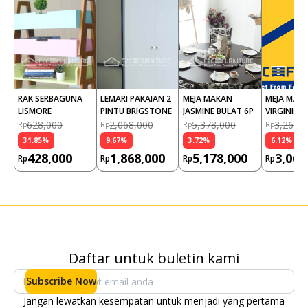
RAK SERBAGUNA 
LEMARI PAKAIAN 2 
MEJA MAKAN 
MEJA MAKA
LISMORE
PINTU BRIGSTONE
JASMINE BULAT 6P
VIRGINIA 
628,000
2,068,000
5,378,000
3,268,
Rp
Rp
Rp
Rp
31.85
%
9.67
%
3.72
%
6.12
%
428,000
1,868,000
5,178,000
3,068
Rp
Rp
Rp
Rp
Daftar untuk buletin kami
Subscribe Now
Jangan lewatkan kesempatan untuk menjadi yang pertama