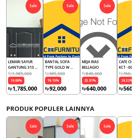
Sale
Sale
Sale
LEMARI SAYUR 
BANTAL SOFA 
MEJA RIAS 
CAFE CHAIR
GANTUNG 313 
TYPE GOLD W 
BELLAGIO
KCT -003
POLOS EXPRESSO
(PCS)
1,985,000
385,000
840,000
760,00
Rp
Rp
Rp
Rp
10.08
%
76.10
%
23.81
%
26.32
%
1,785,000
92,000
640,000
560,0
Rp
Rp
Rp
Rp
PRODUK POPULER LAINNYA
Sale
Sale
Sale