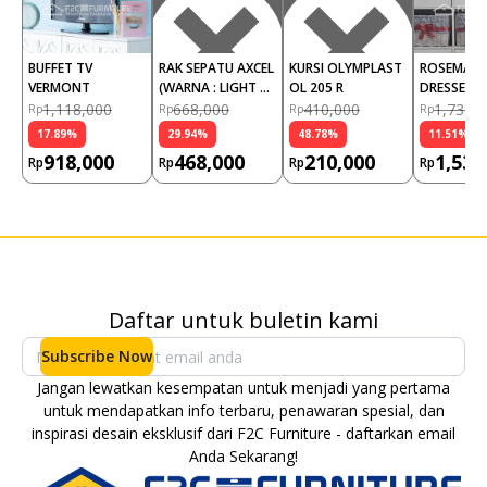
BUFFET TV 
RAK SEPATU AXCEL 
KURSI OLYMPLAST 
ROSEMARR
VERMONT
(WARNA : LIGHT 
OL 205 R
DRESSER
GREY SOLID 
1,118,000
668,000
410,000
1,738,
Rp
Rp
Rp
Rp
WHITE)
17.89
%
29.94
%
48.78
%
11.51
%
918,000
468,000
210,000
1,538
Rp
Rp
Rp
Rp
Daftar untuk buletin kami
Subscribe Now
Jangan lewatkan kesempatan untuk menjadi yang pertama
untuk mendapatkan info terbaru, penawaran spesial, dan
inspirasi desain eksklusif dari F2C Furniture - daftarkan email
Anda Sekarang!