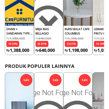
DIVAN + 
MEJA RIAS 
KURSI BULAT CAFE 
LEMARI PAK
SANDARAN TYPE 
BELLAGIO
COLUMBUS
PINTU CRU
LIVERPOOL
1,588,000
840,000
1,398,000
1,238,
Rp
Rp
Rp
Rp
10.10
%
23.81
%
14.31
%
16.16
%
1,388,000
640,000
1,198,000
1,038
Rp
Rp
Rp
Rp
PRODUK POPULER LAINNYA
Sale
Sale
Sale