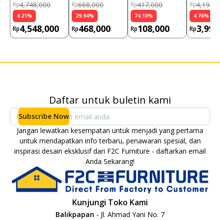
LIGHT GREY)
(PCS)
4,748,000
668,000
417,000
4,199,
Rp
Rp
Rp
Rp
4.21
%
29.94
%
74.10
%
4.76
%
4,548,000
468,000
108,000
3,999
Rp
Rp
Rp
Rp
Daftar untuk buletin kami
Subscribe Now
Jangan lewatkan kesempatan untuk menjadi yang pertama
untuk mendapatkan info terbaru, penawaran spesial, dan
inspirasi desain eksklusif dari F2C Furniture - daftarkan email
Anda Sekarang!
Kunjungi Toko Kami
Balikpapan
- Jl. Ahmad Yani No. 7