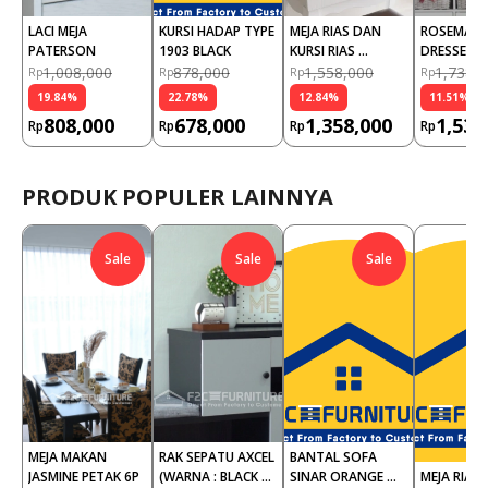
LACI MEJA 
KURSI HADAP TYPE 
MEJA RIAS DAN 
ROSEMARR
PATERSON
1903 BLACK
KURSI RIAS 
DRESSER
BENDIGO
1,008,000
878,000
1,558,000
1,738,
Rp
Rp
Rp
Rp
19.84
%
22.78
%
12.84
%
11.51
%
808,000
678,000
1,358,000
1,538
Rp
Rp
Rp
Rp
PRODUK POPULER LAINNYA
Sale
Sale
Sale
MEJA MAKAN 
RAK SEPATU AXCEL 
BANTAL SOFA 
JASMINE PETAK 6P
(WARNA : BLACK 
SINAR ORANGE 
MEJA RIAS 