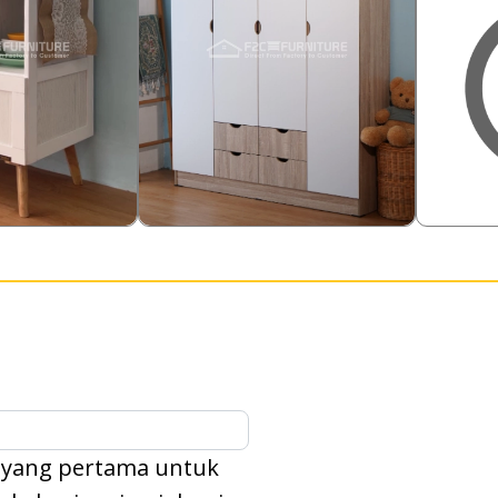
2,585,000
648,00
2
%
Rp
7.74
%
Rp
2,385,000
448
Rp
Rp
 yang pertama untuk