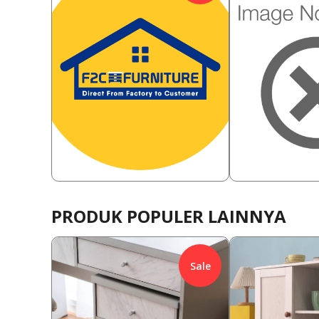
548,000
2,380,000
Rp
36.50
%
Rp
8.40
348,000
2,180,00
Rp
Rp
PRODUK POPULER LAINNYA
Sale