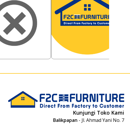
0
345,000
30.86
%
Rp
57.97
%
R
,000
145,000
Rp
R
Kunjungi Toko Kami
Balikpapan
- Jl. Ahmad Yani No. 7