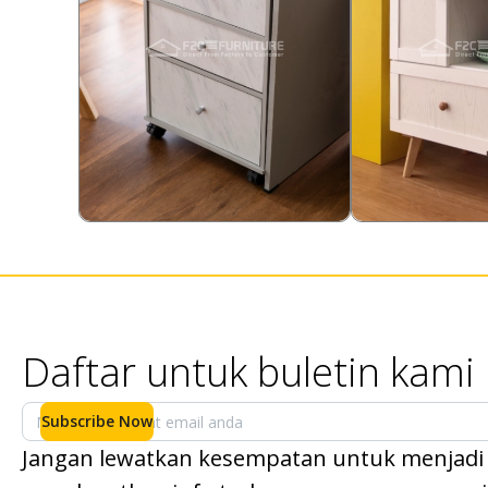
538,000
1,148,000
Rp
37.17
%
Rp
17.4
338,000
948,000
Rp
Rp
Daftar untuk buletin kami
Subscribe Now
Jangan lewatkan kesempatan untuk menjadi