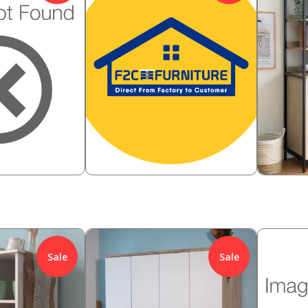
442,000
2,438,
%
Rp
72.85
%
Rp
0
120,000
2,2
Rp
Rp
Sale
Sale