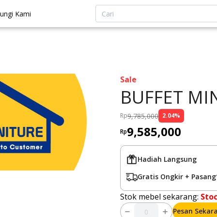
ungi Kami
Sale
BUFFET MIN
9,785,000
Rp
2.04
%
9,585,000
Rp
Hadiah Langsung
Gratis Ongkir + Pasang
Stok mebel sekarang:
Sto
Pesan Sekar