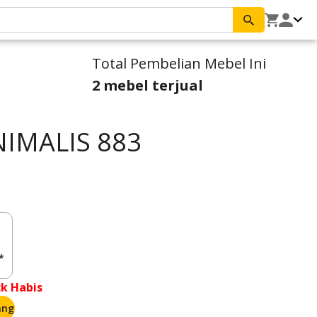
Total Pembelian Mebel Ini
2 mebel terjual
IMALIS 883
*
ck Habis
ang