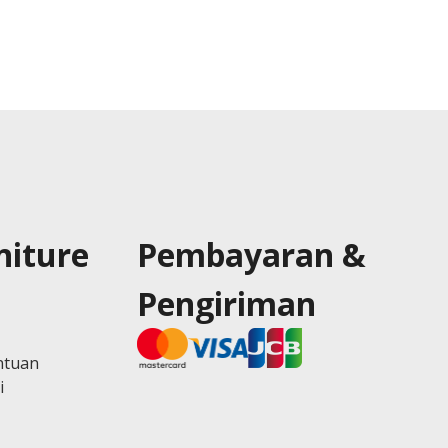
niture
Pembayaran &
Pengiriman
ntuan
i