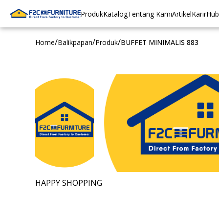
Produk
Katalog
Tentang Kami
Artikel
Karir
Hub
/
/
/
Home
Balikpapan
Produk
BUFFET MINIMALIS 883
HAPPY SHOPPING