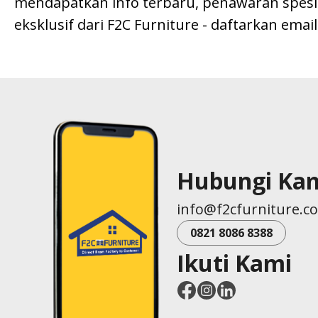
mendapatkan info terbaru, penawaran spesial
eksklusif dari F2C Furniture - daftarkan emai
Hubungi Ka
info@f2cfurniture.c
0821 8086 8388
Ikuti Kami