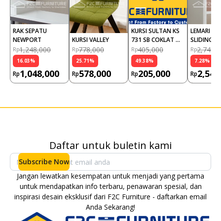
RAK SEPATU 
KURSI SULTAN KS 
LEMARI PAK
NEWPORT
KURSI VALLEY
731 SB COKLAT 
SLIDING AL
MUDA NAPOLLY
CATUR 2 P
1,248,000
778,000
405,000
2,748,
Rp
Rp
Rp
Rp
16.03
%
25.71
%
49.38
%
7.28
%
1,048,000
578,000
205,000
2,548
Rp
Rp
Rp
Rp
Daftar untuk buletin kami
Subscribe Now
Jangan lewatkan kesempatan untuk menjadi yang pertama
untuk mendapatkan info terbaru, penawaran spesial, dan
inspirasi desain eksklusif dari F2C Furniture - daftarkan email
Anda Sekarang!