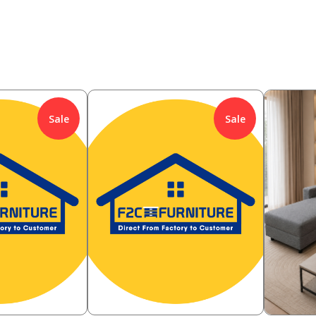
Sale
Sale
650,000
4,088,
%
Rp
30.77
%
Rp
450,000
3,8
Rp
Rp