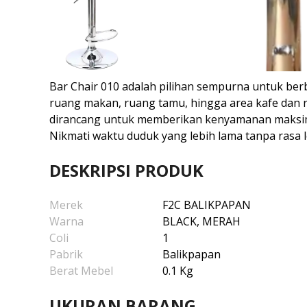
Bar Chair 010 adalah pilihan sempurna untuk berba
ruang makan, ruang tamu, hingga area kafe dan re
dirancang untuk memberikan kenyamanan maksi
Nikmati waktu duduk yang lebih lama tanpa rasa l
DESKRIPSI PRODUK
Merek
F2C BALIKPAPAN
Warna
BLACK, MERAH
Coli
1
Pabrik
Balikpapan
Berat Mebel
0.1 Kg
UKURAN BARANG