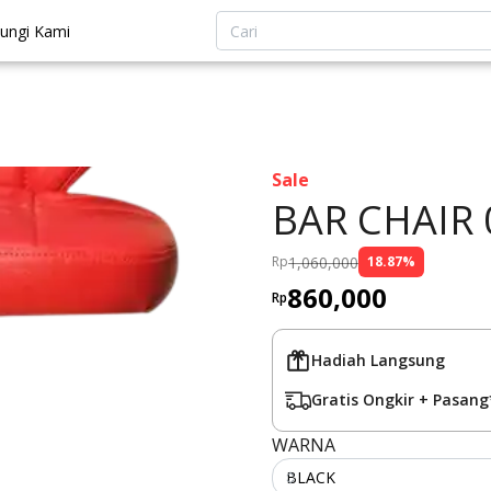
ungi Kami
Sale
BAR CHAIR 
1,060,000
Rp
18.87
%
860,000
Rp
Hadiah Langsung
Gratis Ongkir + Pasang
WARNA
BLACK