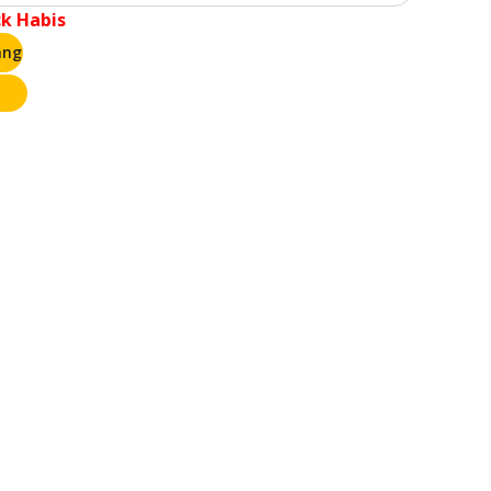
ck Habis
ang