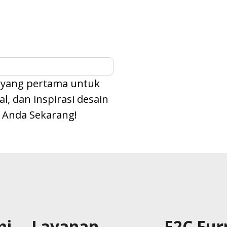
 yang pertama untuk
, dan inspirasi desain
l Anda Sekarang!
mi
Layanan
F2C Fur