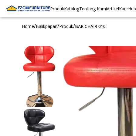
Produk
Katalog
Tentang Kami
Artikel
Karir
Hub
/
/
/
Home
Balikpapan
Produk
BAR CHAIR 010