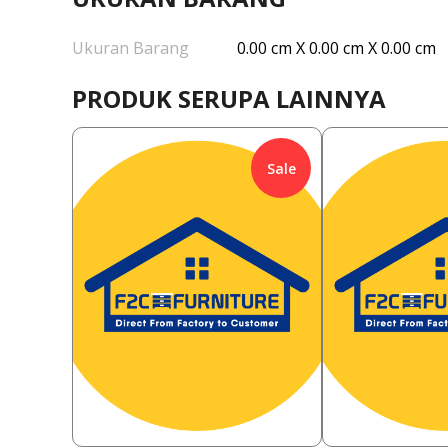
Ukuran Barang
0.00 cm X 0.00 cm X 0.00 cm
PRODUK SERUPA LAINNYA
Sale
345,000
638,000
Rp
57.97
%
Rp
31.35
145,000
438,000
Rp
Rp