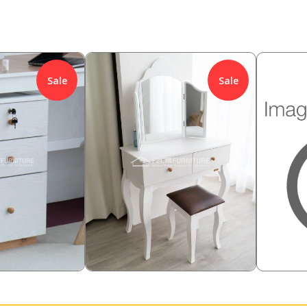
Sale
Sale
1,558,000
899,00
4
%
Rp
12.84
%
Rp
1,358,000
699
Rp
Rp