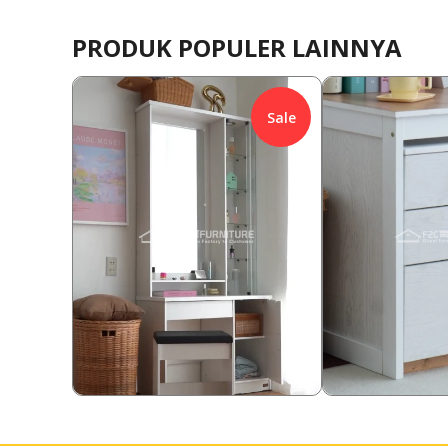
PRODUK POPULER LAINNYA
Sale
1,155,000
1,008,000
Rp
17.32
%
Rp
19.8
955,000
808,000
Rp
Rp