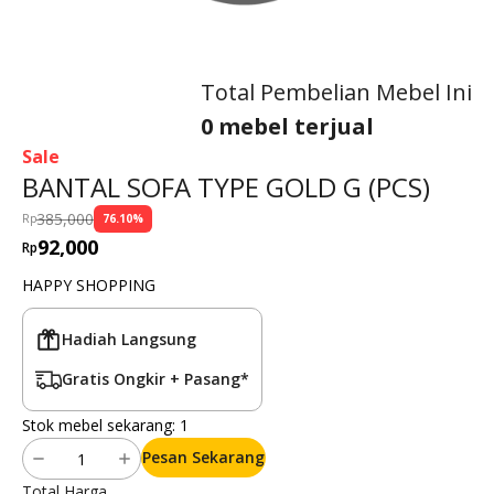
Total Pembelian Mebel Ini
0 mebel terjual
Sale
BANTAL SOFA TYPE GOLD G (PCS)
385,000
Rp
76.10
%
92,000
Rp
HAPPY SHOPPING
Hadiah Langsung
Gratis Ongkir + Pasang*
Stok mebel sekarang:
1
Pesan Sekarang
Total Harga