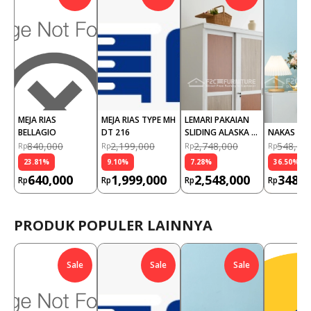
MEJA RIAS 
MEJA RIAS TYPE MH 
LEMARI PAKAIAN 
BELLAGIO
DT 216
SLIDING ALASKA 
NAKAS AX
CATUR 2 PINTU
840,000
2,199,000
2,748,000
548,00
Rp
Rp
Rp
Rp
23.81
%
9.10
%
7.28
%
36.50
%
640,000
1,999,000
2,548,000
348,0
Rp
Rp
Rp
Rp
PRODUK POPULER LAINNYA
Sale
Sale
Sale