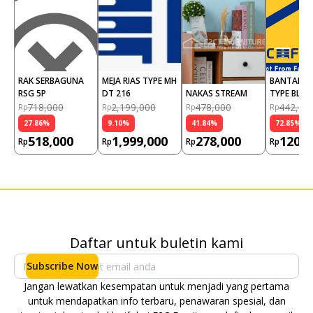
RAK SERBAGUNA 
MEJA RIAS TYPE MH 
BANTAL SO
RSG 5P
DT 216
NAKAS STREAM
TYPE BLUE 
GOLD (PCS
718,000
2,199,000
478,000
442,00
Rp
Rp
Rp
Rp
27.86
%
9.10
%
41.84
%
72.85
%
518,000
1,999,000
278,000
120,0
Rp
Rp
Rp
Rp
Daftar untuk buletin kami
Subscribe Now
Jangan lewatkan kesempatan untuk menjadi yang pertama
untuk mendapatkan info terbaru, penawaran spesial, dan