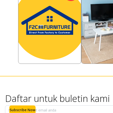
385,000
698,000
Rp
76.10
%
Rp
28.65
92,000
498,000
Rp
Rp
Daftar untuk buletin kami
Subscribe Now