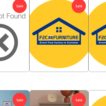
Sale
Sale
308,000
385,00
%
Rp
64.94
%
Rp
0
108,000
92,
Rp
Rp
Sale
Sale