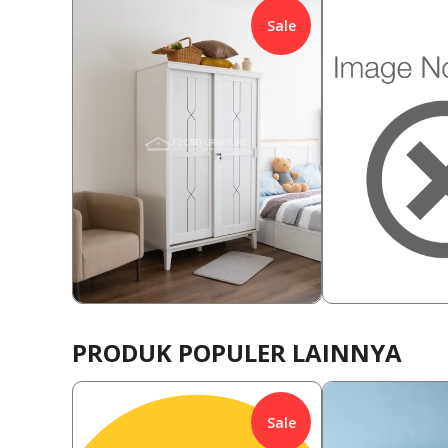
Sale
2,788,000
2,380,000
Rp
7.17
%
Rp
8.40
2,588,000
2,180,00
Rp
Rp
PRODUK POPULER LAINNYA
Sale