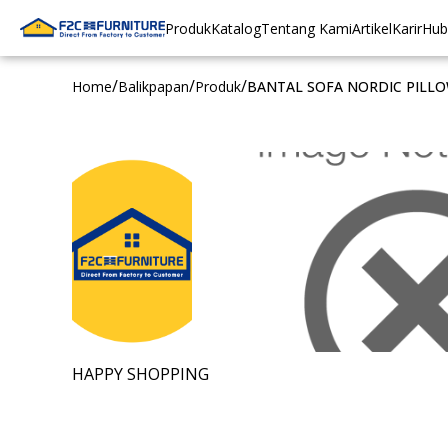
Produk
Katalog
Tentang Kami
Artikel
Karir
Hub
/
/
/
Home
Balikpapan
Produk
BANTAL SOFA NORDIC PILLOW
HAPPY SHOPPING