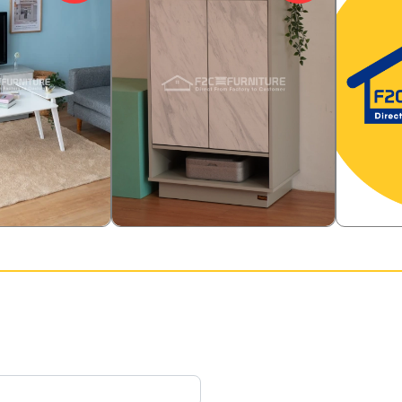
718,000
425,00
%
Rp
27.86
%
Rp
518,000
225
Rp
Rp