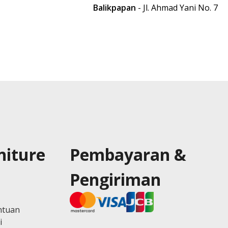
Balikpapan
- Jl. Ahmad Yani No. 7
niture
Pembayaran &
Pengiriman
ntuan
i