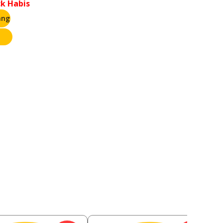
ck Habis
ang